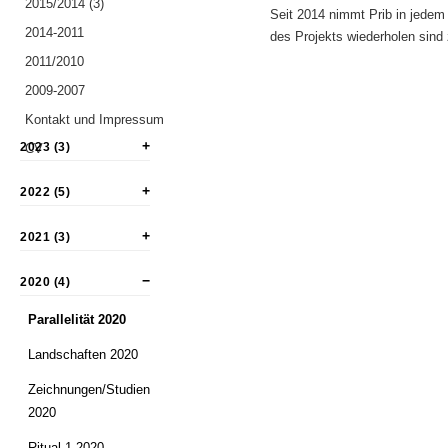
2015/2014 (3)
Seit 2014 nimmt Prib in jedem 
2014-2011
des Projekts wiederholen sind 
2011/2010
2009-2007
Kontakt und Impressum
2023 (3)
CV
2022 (5)
2021 (3)
2020 (4)
Parallelität 2020
Landschaften 2020
Zeichnungen/Studien
2020
Ritual 1 2020